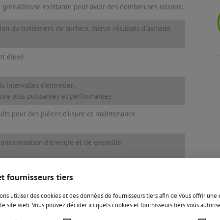
 grenailleuse existante peut avoir des nombreuses raisons:
ion du traitement de surface, mieux résultats d'usinage
t élevé
s intervalles d'entretien,
sure plus puissantes et performantes
uits pour des pièces d'usure et maintenance
onsommation d'energie et de grenaille
formande du filtre,
t fournisseurs tiers
n du niveau de bruit,
e protection supplémentaires
ns utiliser des cookies et des données de fournisseurs tiers afin de vous offrir un
le site web. Vous pouvez décider ici quels cookies et fournisseurs tiers vous autori
ent des pièces d'usure de manière simple