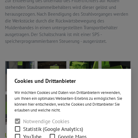
Zur Entleerung des unterhalb des Filtertrichters auf Rollen
stehenden Staubsammelbehälters wird dieser gelöst und
herausgezogen. Nach Beendigung des Strahlvorganges werden
die Werkstücke durch die Rückwärtsbewegung des
Muldenbandes in einen untergestellten Transportbehälter
ausgetragen. Der Schaltschrank ist mit einer SPS -
speicherprogrammierbaren Steuerung - ausgerüstet.
Cookies und Drittanbieter
Wir möchten Cookies und Daten von Drittanbietern verwenden,
um Ihnen ein optimales Webseiten-Erlebnis zu ermöglichen. Sie
können hier entscheiden, welche Cookies und Drittanbieter Sie
erlauben und welche nicht.
Notwendige Cookies
Statistik (Google Analytics)
Upgrades
YouTube
Google Maps