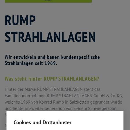
RUMP
STRAHLANLAGEN
Wir entwickeln und bauen kundenspezifische
Strahlanlagen seit 1969.
Was steht hinter RUMP STRAHLANLAGEN?
Hinter der Marke RUMP STRAHLANLAGEN steht das
Familienunternehmen RUMP STRAHLANLAGEN GmbH & Co. KG,
welches 1969 von Konrad Rump in Salzkotten gegründet wurde
und heute in zweiter Generation von seinem Schwiegersohn
Marcel Adriano geführt wird.
Cookies und Drittanbieter
Mit 50 Jahren Erfahrung im Bereich der Strahl- und