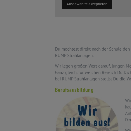
Ausgewählte akzeptieren
Du möchtest direkt nach der Schule den
RUMP Strahlanlagen.
Wir legen großen Wert darauf, jungen Men
Ganz gleich, für welchen Bereich Du Dic
bei RUMP Strahlanlagen stellst Du die We
Berufsausbildung
Wir
kau
Anf
Pro
Wi