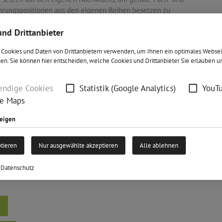
hrungspositionen aus den eigenen Reihen besetzen zu
nnen.
und Drittanbieter
hle aus unseren Angeboten den passenden Beruf aus, der
besten zu Dir passt.
Cookies und Daten von Drittanbietern verwenden, um Ihnen ein optimales Websei
en. Sie können hier entscheiden, welche Cookies und Drittanbieter Sie erlauben 
ndige Cookies
Statistik (Google Analytics)
YouT
e Maps
zeigen
 suchen wir Azubis:
ptieren
Nur ausgewählte akzeptieren
Alle ablehnen
echnik (m/w/d)
Datenschutz