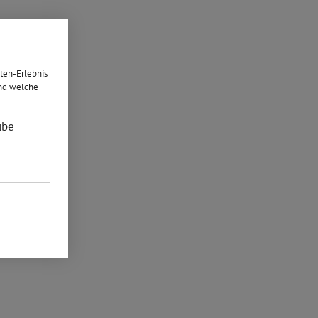
ten-Erlebnis
und welche
ube